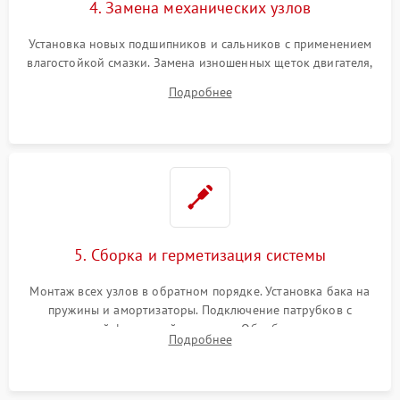
4. Замена механических узлов
Установка новых подшипников и сальников с применением
влагостойкой смазки. Замена изношенных щеток двигателя,
порванного ремня привода, неисправного сливного насоса
Подробнее
или поврежденной резиновой манжеты.
5. Сборка и герметизация системы
Монтаж всех узлов в обратном порядке. Установка бака на
пружины и амортизаторы. Подключение патрубков с
надежной фиксацией хомутами. Обработка стыков
Подробнее
герметиком для предотвращения возможных протечек воды.