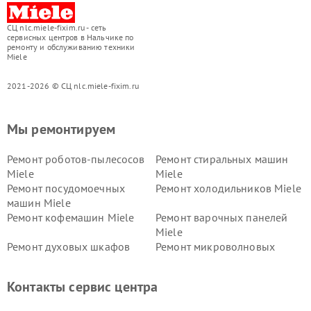
СЦ nlc.miele-fixim.ru - сеть
сервисных центров в Нальчике по
ремонту и обслуживанию техники
Miele
2021-2026 © СЦ nlc.miele-fixim.ru
Мы ремонтируем
Ремонт роботов-пылесосов
Ремонт стиральных машин
Miele
Miele
Ремонт посудомоечных
Ремонт холодильников Miele
машин Miele
Ремонт кофемашин Miele
Ремонт варочных панелей
Miele
Ремонт духовых шкафов
Ремонт микроволновых
Miele
печей Miele
Ремонт парогенераторов
Ремонт вытяжек Miele
Контакты сервис центра
Miele
Ремонт гладильных систем
Ремонт вертикальных