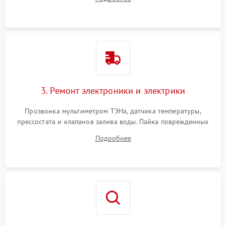
крестовины на износ, а манжеты люка на разрывы.
3. Ремонт электроники и электрики
Прозвонка мультиметром ТЭНа, датчика температуры,
прессостата и клапанов залива воды. Пайка поврежденных
дорожек или замена симисторов на плате управления.
Подробнее
Восстановление целостности проводки и контактов.