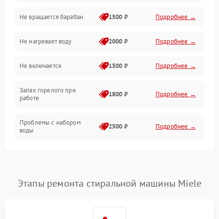
Не вращается барабан
1500 ₽
Подробнее →
Слив
Не нагревает воду
2000 ₽
Подробнее →
Программное обеспечение
Не включается
1500 ₽
Подробнее →
Запах горелого при
1800 ₽
Подробнее →
работе
Проблемы с набором
2500 ₽
Подробнее →
воды
Замена ТЭНа
2200 ₽
Подробнее →
Замена платы управления
2200 ₽
Подробнее →
Этапы ремонта стиральной машины Miele