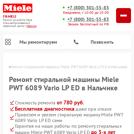
+7 (800) 301-55-83
Ежедневно, с 10:00 до 20:00
FIX-MIELE
+7 (800) 301-55-83
Ремонт устройств Miele
Специализированный
Звонок бесплатный по РФ
cервисный центр г.
Нальчик
Мы ремонтируем
Позвонить
ьчике
Ремонт стиральной машины Miele PWT 6089 Vario LP ED в Нальчике
Ремонт стиральной машины Miele
PWT 6089 Vario LP ED в Нальчике
от 780 руб.
Стоимость ремонта
Бесплатная диагностика
даже при отказе
Привезем и увезем стиральную машину Miele PWT
6089 Vario LP ED сами
Ремонт вертикальных пылесосов Miele
Ремонт роботов-пылесосов Miele
Ремонт варочных панелей Miele
Ремонт микроволновых печей Miele
Ремонт посудомоечных машин Miele
Ремонт гладильных систем Miele
Ремонт сушильных машин Miele
Гарантия на наши работы по ремонту стиральных
до 3-х лет
машин Miele PWT 6089 Vario LP ED