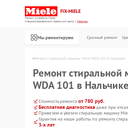
FIX-MIELE
Ремонт устройств Miele
Специализированный cервисный центр г.
Нальчик
Мы ремонтируем
Срочный ремонт
Це
н Miele в Нальчике
Ремонт стиральной машины Miele WDA 101 в Нальчике
Ремонт стиральной 
WDA 101 в Нальчик
от 780 руб.
Стоимость ремонта
Бесплатная диагностика
даже при отказ
Привезем и увезем стиральную машину Mie
Гарантия на наши работы по ремонту стир
3-х лет
Ремонт роботов-пылесосов Miele
Ремонт посудомоечных машин Miele
Ремонт варочных панелей Miele
Ремонт духовых шкафов Miele
Ремонт микроволновых печей Miele
Ремонт парогенераторов Miele
Ремонт гладильных систем Miele
Ремонт вертикальных пылесосов Miele
Ремонт сушильных машин Miele