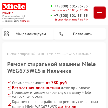
+7 (800) 301-55-83
Ежедневно, с 10:00 до 20:00
FIX-MIELE
+7 (800) 301-55-83
Ремонт устройств Miele
Специализированный
Звонок бесплатный по РФ
cервисный центр г.
Нальчик
Мы ремонтируем
Позвонить
ьчике
Ремонт стиральной машины Miele WEG675WCS в Нальчике
Ремонт стиральной машины Miele
WEG675WCS в Нальчике
от 780 руб.
Стоимость ремонта
Бесплатная диагностика
даже при отказе
Привезем и увезем стиральную машину Miele
WEG675WCS сами
Ремонт вертикальных пылесосов Miele
Ремонт роботов-пылесосов Miele
Ремонт варочных панелей Miele
Ремонт микроволновых печей Miele
Ремонт посудомоечных машин Miele
Ремонт гладильных систем Miele
Ремонт сушильных машин Miele
Гарантия на наши работы по ремонту стиральных
до 3-х лет
машин Miele WEG675WCS