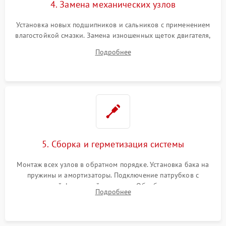
4. Замена механических узлов
Установка новых подшипников и сальников с применением
влагостойкой смазки. Замена изношенных щеток двигателя,
порванного ремня привода, неисправного сливного насоса
Подробнее
или поврежденной резиновой манжеты.
5. Сборка и герметизация системы
Монтаж всех узлов в обратном порядке. Установка бака на
пружины и амортизаторы. Подключение патрубков с
надежной фиксацией хомутами. Обработка стыков
Подробнее
герметиком для предотвращения возможных протечек воды.