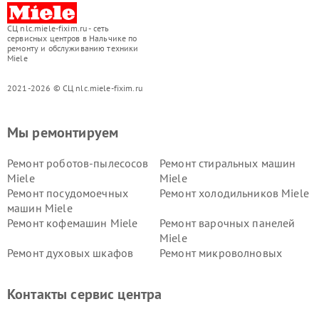
СЦ nlc.miele-fixim.ru - сеть
сервисных центров в Нальчике по
ремонту и обслуживанию техники
Miele
2021-2026 © СЦ nlc.miele-fixim.ru
Мы ремонтируем
Ремонт роботов-пылесосов
Ремонт стиральных машин
Miele
Miele
Ремонт посудомоечных
Ремонт холодильников Miele
машин Miele
Ремонт кофемашин Miele
Ремонт варочных панелей
Miele
Ремонт духовых шкафов
Ремонт микроволновых
Miele
печей Miele
Ремонт парогенераторов
Ремонт вытяжек Miele
Контакты сервис центра
Miele
Ремонт гладильных систем
Ремонт вертикальных