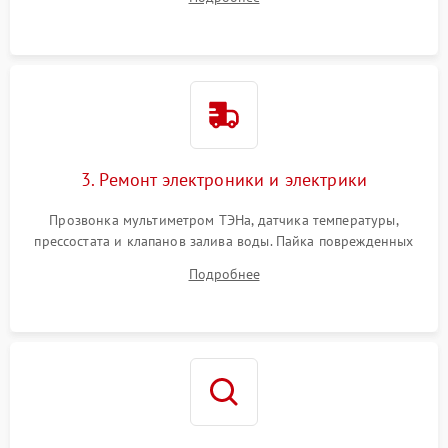
крестовины на износ, а манжеты люка на разрывы.
3. Ремонт электроники и электрики
Прозвонка мультиметром ТЭНа, датчика температуры,
прессостата и клапанов залива воды. Пайка поврежденных
дорожек или замена симисторов на плате управления.
Подробнее
Восстановление целостности проводки и контактов.