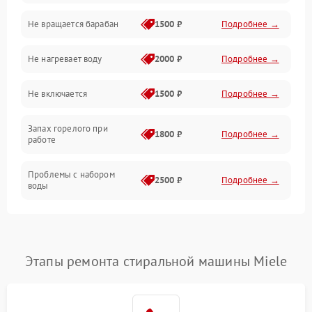
Не вращается барабан
1500 ₽
Подробнее →
Слив
Не нагревает воду
2000 ₽
Подробнее →
Программное обеспечение
Не включается
1500 ₽
Подробнее →
Запах горелого при
1800 ₽
Подробнее →
работе
Проблемы с набором
2500 ₽
Подробнее →
воды
Замена ТЭНа
2200 ₽
Подробнее →
Замена платы управления
2200 ₽
Подробнее →
Этапы ремонта стиральной машины Miele