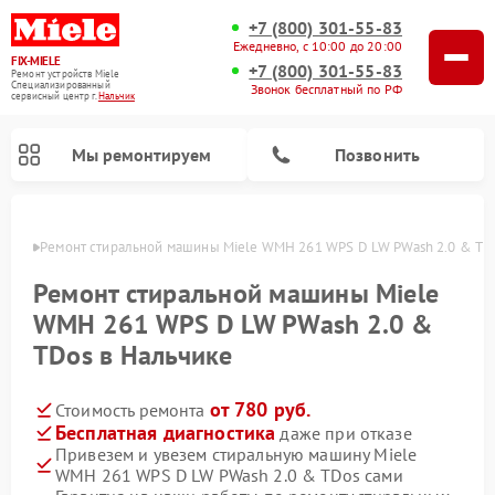
+7 (800) 301-55-83
Ежедневно, с 10:00 до 20:00
FIX-MIELE
+7 (800) 301-55-83
Ремонт устройств Miele
Специализированный
Звонок бесплатный по РФ
cервисный центр г.
Нальчик
Мы ремонтируем
Позвонить
ьчике
Ремонт стиральной машины Miele WMH 261 WPS D LW PWash 2.0 & TDo
Ремонт стиральной машины Miele
WMH 261 WPS D LW PWash 2.0 &
TDos в Нальчике
от 780 руб.
Стоимость ремонта
Бесплатная диагностика
даже при отказе
Привезем и увезем стиральную машину Miele
Ремонт вертикальных пылесосов Miele
Ремонт роботов-пылесосов Miele
Ремонт варочных панелей Miele
Ремонт микроволновых печей Miele
Ремонт посудомоечных машин Miele
Ремонт гладильных систем Miele
Ремонт сушильных машин Miele
WMH 261 WPS D LW PWash 2.0 & TDos сами