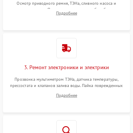
Осмотр приводного ремня, ТЭНа, сливного насоса и
амортизаторов. Проверка подшипников барабана и
Подробнее
крестовины на износ, а манжеты люка на разрывы.
3. Ремонт электроники и электрики
Прозвонка мультиметром ТЭНа, датчика температуры,
прессостата и клапанов залива воды. Пайка поврежденных
дорожек или замена симисторов на плате управления.
Подробнее
Восстановление целостности проводки и контактов.