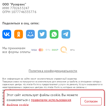
ООО "Русервис"
ИНН 7702633247
ОГРН 1077746335776
Поделиться в соц. сетях:
Мы принимаем
все формы оплаты
Политика конфиденциальности
Вся информация на сайте носит исключительно справочный характер.
Товарные знаки используются исключительно для описания устройств, в отношении которых
сервисные центры nlc.miele-fixim.ru предоставляют услуги по ремонту. Услуги оказываются в
неавторизованных сервисных центрах nlc.miele-fixim.ru, которые не связаны с
правообладателями товарных знаков или их официальными представителями.
Ремонт осуществляется для устройств, уже введенных в гражданский оборот в соответствии
Этот сайт использует файлы cookie. Вы можете
со статьей 1487 ГК РФ.
Использование товарных знаков не преследует цели индивидуализации услуг или введения
ознакомиться с
правилами использования
Согласен
потребителей в заблуждение, а служит для информирования о предоставляемых услугах по
ремонту техники указанных брендов.
файлов cookie