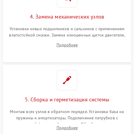
4. Замена механических узлов
Установка новых подшипников и сальников с применением
влагостойкой смазки. Замена изношенных щеток двигателя,
порванного ремня привода, неисправного сливного насоса
Подробнее
или поврежденной резиновой манжеты.
5. Сборка и герметизация системы
Монтаж всех узлов в обратном порядке. Установка бака на
пружины и амортизаторы. Подключение патрубков с
надежной фиксацией хомутами. Обработка стыков
Подробнее
герметиком для предотвращения возможных протечек воды.