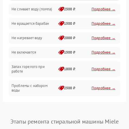
Не сливает воду (помпа)
2500 ₽
Подробнее →
Водоснабжение
Не вращается барабан
1500 ₽
Подробнее →
Слив
Не нагревает воду
2000 ₽
Подробнее →
Программное обеспечение
Не включается
1500 ₽
Подробнее →
Запах горелого при
1800 ₽
Подробнее →
работе
Проблемы с набором
2500 ₽
Подробнее →
воды
Замена ТЭНа
2200 ₽
Подробнее →
Замена платы управления
2200 ₽
Подробнее →
Этапы ремонта стиральной машины Miele