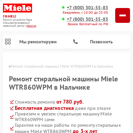
+7 (800) 301-55-83
Ежедневно, с 10:00 до 20:00
FIX-MIELE
+7 (800) 301-55-83
Ремонт устройств Miele
Специализированный
Звонок бесплатный по РФ
cервисный центр г.
Нальчик
Мы ремонтируем
Позвонить
ьчике
Ремонт стиральной машины Miele WTR860WPM в Нальчике
Ремонт стиральной машины Miele
WTR860WPM в Нальчике
от 780 руб.
Стоимость ремонта
Бесплатная диагностика
даже при отказе
Привезем и увезем стиральную машину Miele
WTR860WPM сами
Ремонт вертикальных пылесосов Miele
Ремонт роботов-пылесосов Miele
Ремонт варочных панелей Miele
Ремонт микроволновых печей Miele
Ремонт посудомоечных машин Miele
Ремонт гладильных систем Miele
Ремонт сушильных машин Miele
Гарантия на наши работы по ремонту стиральных
до 3-х лет
машин Miele WTR860WPM