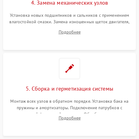
4. Замена механических узлов
Установка новых подшипников и сальников с применением
влагостойкой смазки. Замена изношенных щеток двигателя,
порванного ремня привода, неисправного сливного насоса
Подробнее
или поврежденной резиновой манжеты.
5. Сборка и герметизация системы
Монтаж всех узлов в обратном порядке. Установка бака на
пружины и амортизаторы. Подключение патрубков с
надежной фиксацией хомутами. Обработка стыков
Подробнее
герметиком для предотвращения возможных протечек воды.