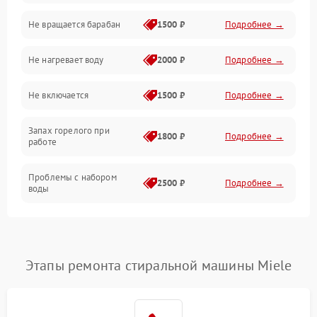
Не вращается барабан
1500 ₽
Подробнее →
Слив
Не нагревает воду
2000 ₽
Подробнее →
Программное обеспечение
Не включается
1500 ₽
Подробнее →
Запах горелого при
1800 ₽
Подробнее →
работе
Проблемы с набором
2500 ₽
Подробнее →
воды
Замена ТЭНа
2200 ₽
Подробнее →
Замена платы управления
2200 ₽
Подробнее →
Этапы ремонта стиральной машины Miele