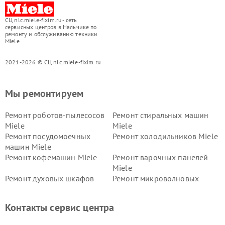
СЦ nlc.miele-fixim.ru - сеть
сервисных центров в Нальчике по
ремонту и обслуживанию техники
Miele
2021-2026 © СЦ nlc.miele-fixim.ru
Мы ремонтируем
Ремонт роботов-пылесосов
Ремонт стиральных машин
Miele
Miele
Ремонт посудомоечных
Ремонт холодильников Miele
машин Miele
Ремонт кофемашин Miele
Ремонт варочных панелей
Miele
Ремонт духовых шкафов
Ремонт микроволновых
Miele
печей Miele
Ремонт парогенераторов
Ремонт вытяжек Miele
Контакты сервис центра
Miele
Ремонт гладильных систем
Ремонт вертикальных