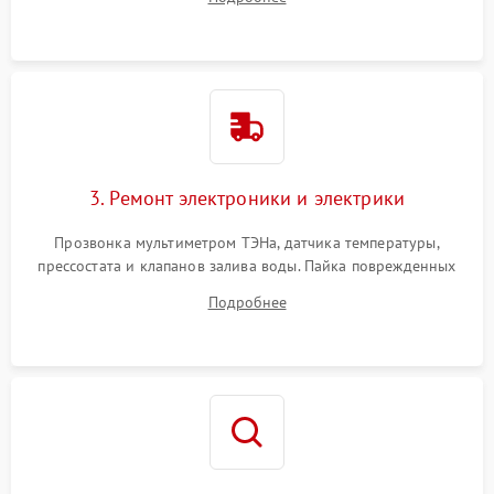
крестовины на износ, а манжеты люка на разрывы.
3. Ремонт электроники и электрики
Прозвонка мультиметром ТЭНа, датчика температуры,
прессостата и клапанов залива воды. Пайка поврежденных
дорожек или замена симисторов на плате управления.
Подробнее
Восстановление целостности проводки и контактов.