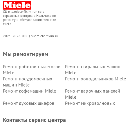
СЦ nlc.miele-fixim.ru - сеть
сервисных центров в Нальчике по
ремонту и обслуживанию техники
Miele
2021-2026 © СЦ nlc.miele-fixim.ru
Мы ремонтируем
Ремонт роботов-пылесосов
Ремонт стиральных машин
Miele
Miele
Ремонт посудомоечных
Ремонт холодильников Miele
машин Miele
Ремонт кофемашин Miele
Ремонт варочных панелей
Miele
Ремонт духовых шкафов
Ремонт микроволновых
Miele
печей Miele
Ремонт парогенераторов
Ремонт вытяжек Miele
Контакты сервис центра
Miele
Ремонт гладильных систем
Ремонт вертикальных