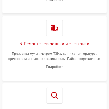
крестовины на износ, а манжеты люка на разрывы.
3. Ремонт электроники и электрики
Прозвонка мультиметром ТЭНа, датчика температуры,
прессостата и клапанов залива воды. Пайка поврежденных
дорожек или замена симисторов на плате управления.
Подробнее
Восстановление целостности проводки и контактов.