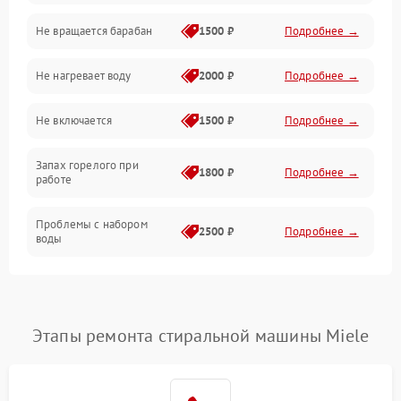
Не вращается барабан
1500 ₽
Подробнее →
Слив
Не нагревает воду
2000 ₽
Подробнее →
Программное обеспечение
Не включается
1500 ₽
Подробнее →
Запах горелого при
1800 ₽
Подробнее →
работе
Проблемы с набором
2500 ₽
Подробнее →
воды
Замена ТЭНа
2200 ₽
Подробнее →
Замена платы управления
2200 ₽
Подробнее →
Этапы ремонта стиральной машины Miele