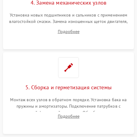
4. Замена механических узлов
Установка новых подшипников и сальников с применением
влагостойкой смазки. Замена изношенных щеток двигателя,
порванного ремня привода, неисправного сливного насоса
Подробнее
или поврежденной резиновой манжеты.
5. Сборка и герметизация системы
Монтаж всех узлов в обратном порядке. Установка бака на
пружины и амортизаторы. Подключение патрубков с
надежной фиксацией хомутами. Обработка стыков
Подробнее
герметиком для предотвращения возможных протечек воды.