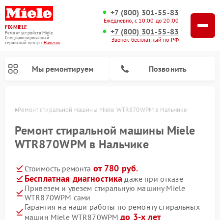
+7 (800) 301-55-83
Ежедневно, с 10:00 до 20:00
FIX-MIELE
+7 (800) 301-55-83
Ремонт устройств Miele
Специализированный
Звонок бесплатный по РФ
cервисный центр г.
Нальчик
Мы ремонтируем
Позвонить
ьчике
Ремонт стиральной машины Miele WTR870WPM в Нальчике
Ремонт стиральной машины Miele
WTR870WPM в Нальчике
от 780 руб.
Стоимость ремонта
Бесплатная диагностика
даже при отказе
Привезем и увезем стиральную машину Miele
WTR870WPM сами
Ремонт вертикальных пылесосов Miele
Ремонт роботов-пылесосов Miele
Ремонт варочных панелей Miele
Ремонт микроволновых печей Miele
Ремонт посудомоечных машин Miele
Ремонт гладильных систем Miele
Ремонт сушильных машин Miele
Гарантия на наши работы по ремонту стиральных
до 3-х лет
машин Miele WTR870WPM