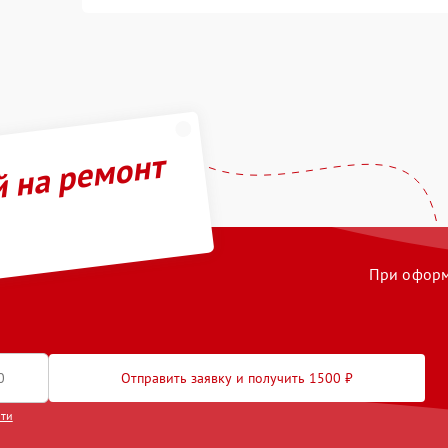
й на ремонт
При оформл
Отправить заявку и получить 1500 ₽
сти