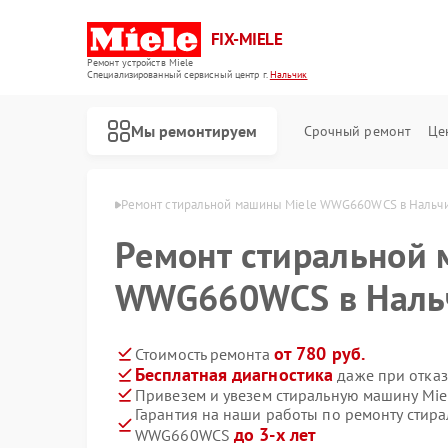
FIX-MIELE
Ремонт устройств Miele
Специализированный cервисный центр г.
Нальчик
Мы ремонтируем
Срочный ремонт
Це
н Miele в Нальчике
Ремонт стиральной машины Miele WWG660WCS в Нальч
Ремонт стиральной 
WWG660WCS в Наль
от 780 руб.
Стоимость ремонта
Бесплатная диагностика
даже при отказ
Привезем и увезем стиральную машину M
Гарантия на наши работы по ремонту стир
до 3-х лет
WWG660WCS
Ремонт роботов-пылесосов Miele
Ремонт посудомоечных машин Miele
Ремонт варочных панелей Miele
Ремонт духовых шкафов Miele
Ремонт микроволновых печей Miele
Ремонт парогенераторов Miele
Ремонт гладильных систем Miele
Ремонт вертикальных пылесосов Miele
Ремонт сушильных машин Miele