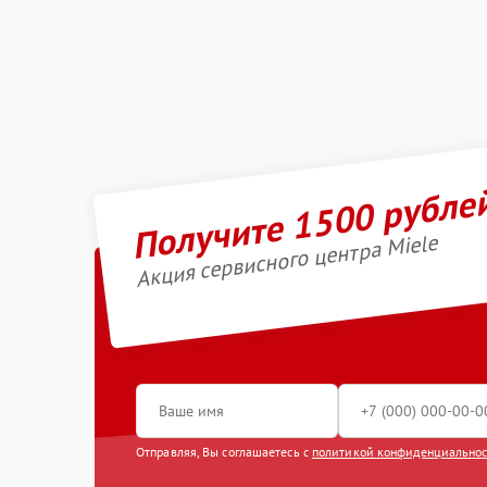
Получите 1500 рубле
Акция сервисного центра Miele
Отправляя, Вы соглашаетесь с
политикой конфиденциально