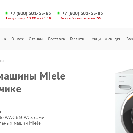
+7 (800) 301-55-83
+7 (800) 301-55-83
Ежедневно, с 10:00 до 20:00
Звонок бесплатный по РФ
ны
О нас
Отзывы
Доставка
Гарантии
Акции и скидки
Зая
ике
машины Miele
чике
е
iele WWG660WCS сами
альных машин Miele