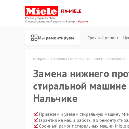
FIX-MIELE
Ремонт устройств Miele
Специализированный cервисный центр г.
Нальчик
Мы ремонтируем
Срочный ремонт
Це
н Miele в Нальчике
Стиральная машина Miele замена нижнего противовеса
Замена нижнего про
стиральной машине 
Нальчике
Привезем и увезем стиральную машину Mie
Гарантия на наши работы по ремонту стир
Срочный ремонт стиральных машин Miele в
Ремонт роботов-пылесосов Miele
Ремонт посудомоечных машин Miele
Ремонт варочных панелей Miele
Ремонт духовых шкафов Miele
Ремонт микроволновых печей Miele
Ремонт парогенераторов Miele
Ремонт гладильных систем Miele
Ремонт вертикальных пылесосов Miele
Ремонт сушильных машин Miele