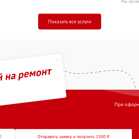
Мы прове
Показать все услуги
й на ремонт
При оформл
Отправить заявку и получить 1500 ₽