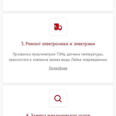
3. Ремонт электроники и электрики
Прозвонка мультиметром ТЭНа, датчика температуры,
прессостата и клапанов залива воды. Пайка поврежденных
дорожек или замена симисторов на плате управления.
Подробнее
Восстановление целостности проводки и контактов.
4. Замена механических узлов