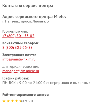
Ремонт парогенераторов
Ремонт вытяжек Miele
Контакты сервис центра
Miele
Ремонт гладильных систем
Ремонт вертикальных
Адрес сервисного центра Miele:
Miele
пылесосов Miele
г. Нальчик, просп. Ленина, 3
Горячая линия:
+7 (800) 301-55-83
Контактный телефон:
8 (800) 301-55-83
Электронная почта:
info@miele-fixim.ru
для юридических лиц
manager@fix-miele.ru
График работы:
ПН-ВСК с 9:00 до 21:00 без перерывов и выходных
Рейтинг сервисного центра
4.9-5.0