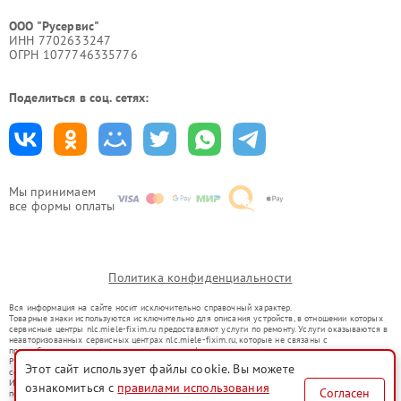
ООО "Русервис"
ИНН 7702633247
ОГРН 1077746335776
Поделиться в соц. сетях:
Мы принимаем
все формы оплаты
Политика конфиденциальности
Вся информация на сайте носит исключительно справочный характер.
Товарные знаки используются исключительно для описания устройств, в отношении которых
сервисные центры nlc.miele-fixim.ru предоставляют услуги по ремонту. Услуги оказываются в
неавторизованных сервисных центрах nlc.miele-fixim.ru, которые не связаны с
правообладателями товарных знаков или их официальными представителями.
Ремонт осуществляется для устройств, уже введенных в гражданский оборот в соответствии
Этот сайт использует файлы cookie. Вы можете
со статьей 1487 ГК РФ.
Использование товарных знаков не преследует цели индивидуализации услуг или введения
ознакомиться с
правилами использования
Согласен
потребителей в заблуждение, а служит для информирования о предоставляемых услугах по