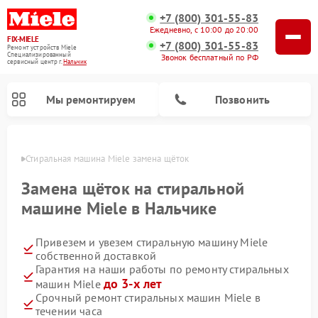
+7 (800) 301-55-83
Ежедневно, с 10:00 до 20:00
FIX-MIELE
+7 (800) 301-55-83
Ремонт устройств Miele
Специализированный
Звонок бесплатный по РФ
cервисный центр г.
Нальчик
Мы ремонтируем
Позвонить
ьчике
Стиральная машина Miele замена щёток
Замена щёток на стиральной
машине Miele в Нальчике
Привезем и увезем стиральную машину Miele
собственной доставкой
Гарантия на наши работы по ремонту стиральных
до 3-х лет
машин Miele
Ремонт вертикальных пылесосов Miele
Ремонт роботов-пылесосов Miele
Ремонт варочных панелей Miele
Ремонт микроволновых печей Miele
Ремонт посудомоечных машин Miele
Ремонт гладильных систем Miele
Ремонт сушильных машин Miele
Срочный ремонт стиральных машин Miele в
течении часа