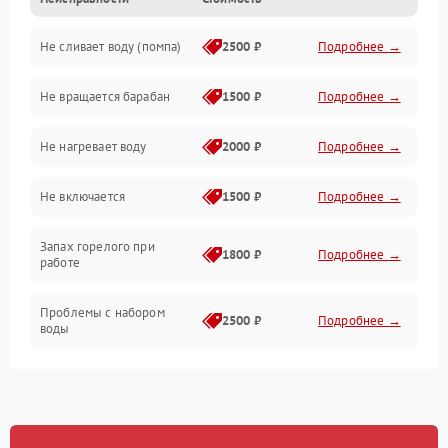
Электропитание
Не сливает воду (помпа)
2500 ₽
Подробнее →
Водоснабжение
Не вращается барабан
1500 ₽
Подробнее →
Слив
Не нагревает воду
2000 ₽
Подробнее →
Программное обеспечение
Не включается
1500 ₽
Подробнее →
Запах горелого при
1800 ₽
Подробнее →
работе
Проблемы с набором
2500 ₽
Подробнее →
воды
Замена ТЭНа
2200 ₽
Подробнее →
Замена платы управления
2200 ₽
Подробнее →