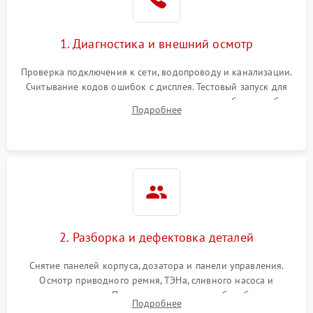
1. Диагностика и внешний осмотр
Проверка подключения к сети, водопроводу и канализации.
Считывание кодов ошибок с дисплея. Тестовый запуск для
выявления посторонних шумов, протечек или сбоев в работе
Подробнее
электронного модуля управления.
2. Разборка и дефектовка деталей
Снятие панелей корпуса, дозатора и панели управления.
Осмотр приводного ремня, ТЭНа, сливного насоса и
амортизаторов. Проверка подшипников барабана и
Подробнее
крестовины на износ, а манжеты люка на разрывы.