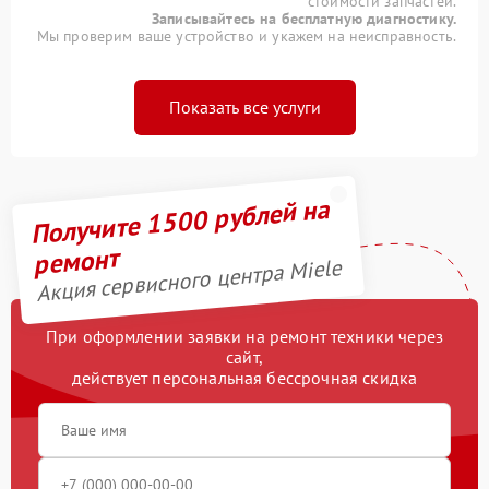
стоимости запчастей.
Записывайтесь на бесплатную диагностику.
Мы проверим ваше устройство и укажем на неисправность.
Показать все услуги
Получите 1500 рублей на
ремонт
Акция сервисного центра Miele
При оформлении заявки на ремонт техники через
сайт,
действует персональная бессрочная скидка