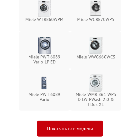
Miele WTR860WPM
Miele WCR870WPS
Miele PWT 6089
Miele WWG660WCS
Vario LP ED
Miele PWT 6089
Miele WMR 861 WPS
Vario
D LW PWash 2.0 &
TDos XL
Показать все модели