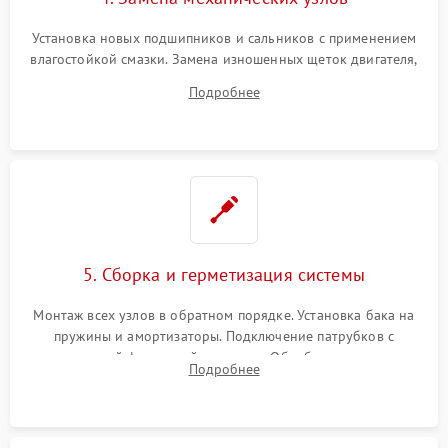
Установка новых подшипников и сальников с применением
влагостойкой смазки. Замена изношенных щеток двигателя,
порванного ремня привода, неисправного сливного насоса
Подробнее
или поврежденной резиновой манжеты.
5. Сборка и герметизация системы
Монтаж всех узлов в обратном порядке. Установка бака на
пружины и амортизаторы. Подключение патрубков с
надежной фиксацией хомутами. Обработка стыков
Подробнее
герметиком для предотвращения возможных протечек воды.