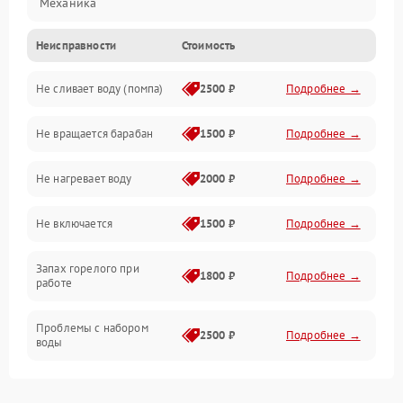
Механика
Неисправности
Стоимость
Электропитание
Не сливает воду (помпа)
2500 ₽
Подробнее →
Водоснабжение
Не вращается барабан
1500 ₽
Подробнее →
Слив
Не нагревает воду
2000 ₽
Подробнее →
Программное обеспечение
Не включается
1500 ₽
Подробнее →
Запах горелого при
1800 ₽
Подробнее →
работе
Проблемы с набором
2500 ₽
Подробнее →
воды
Замена ТЭНа
2200 ₽
Подробнее →