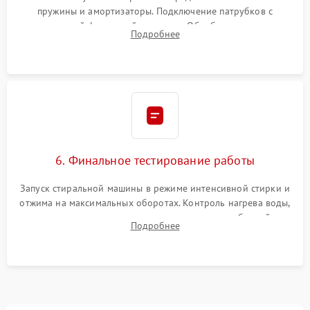
пружины и амортизаторы. Подключение патрубков с
надежной фиксацией хомутами. Обработка стыков
Подробнее
герметиком для предотвращения возможных протечек воды.
6. Финальное тестирование работы
Запуск стиральной машины в режиме интенсивной стирки и
отжима на максимальных оборотах. Контроль нагрева воды,
корректности слива, отсутствия излишних вибраций,
Подробнее
посторонних стуков и протечек под корпусом.