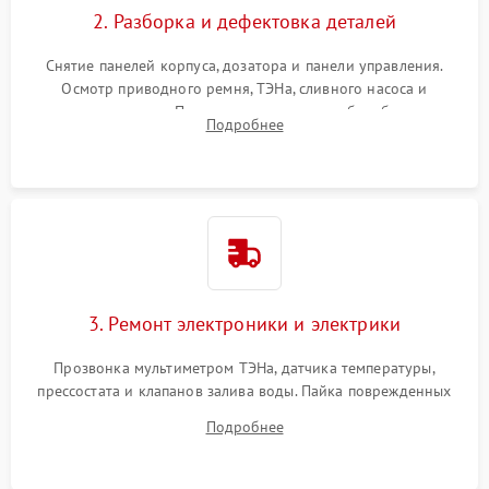
2. Разборка и дефектовка деталей
Снятие панелей корпуса, дозатора и панели управления.
Осмотр приводного ремня, ТЭНа, сливного насоса и
амортизаторов. Проверка подшипников барабана и
Подробнее
крестовины на износ, а манжеты люка на разрывы.
3. Ремонт электроники и электрики
Прозвонка мультиметром ТЭНа, датчика температуры,
прессостата и клапанов залива воды. Пайка поврежденных
дорожек или замена симисторов на плате управления.
Подробнее
Восстановление целостности проводки и контактов.