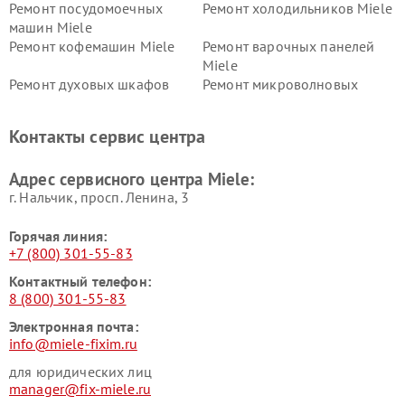
Ремонт посудомоечных
Ремонт холодильников Miele
машин Miele
Ремонт кофемашин Miele
Ремонт варочных панелей
Miele
Ремонт духовых шкафов
Ремонт микроволновых
Miele
печей Miele
Ремонт парогенераторов
Ремонт вытяжек Miele
Контакты сервис центра
Miele
Ремонт гладильных систем
Ремонт вертикальных
Адрес сервисного центра Miele:
Miele
пылесосов Miele
г. Нальчик, просп. Ленина, 3
Горячая линия:
+7 (800) 301-55-83
Контактный телефон:
8 (800) 301-55-83
Электронная почта:
info@miele-fixim.ru
для юридических лиц
manager@fix-miele.ru