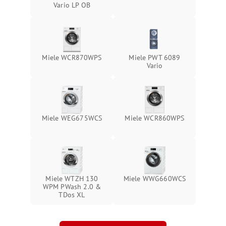
Vario LP OB
Miele WCR870WPS
Miele PWT 6089
Vario
Miele WEG675WCS
Miele WCR860WPS
Miele WTZH 130
Miele WWG660WCS
WPM PWash 2.0 &
TDos XL