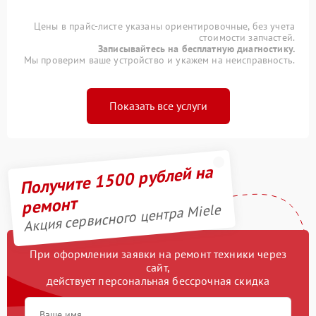
Цены в прайс-листе указаны ориентировочные, без учета
стоимости запчастей.
Записывайтесь на бесплатную диагностику.
Мы проверим ваше устройство и укажем на неисправность.
Показать все услуги
Получите 1500 рублей на
ремонт
Акция сервисного центра Miele
При оформлении заявки на ремонт техники через
сайт,
действует персональная бессрочная скидка