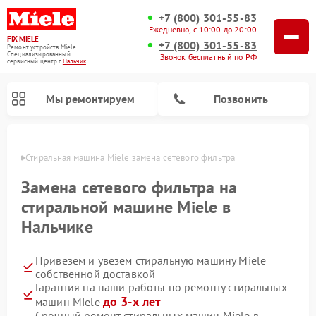
+7 (800) 301-55-83
Ежедневно, с 10:00 до 20:00
FIX-MIELE
+7 (800) 301-55-83
Ремонт устройств Miele
Специализированный
Звонок бесплатный по РФ
cервисный центр г.
Нальчик
Мы ремонтируем
Позвонить
ьчике
Стиральная машина Miele замена сетевого фильтра
Замена сетевого фильтра на
стиральной машине Miele в
Нальчике
Привезем и увезем стиральную машину Miele
собственной доставкой
Гарантия на наши работы по ремонту стиральных
Ремонт вертикальных пылесосов Miele
Ремонт роботов-пылесосов Miele
Ремонт варочных панелей Miele
Ремонт микроволновых печей Miele
Ремонт посудомоечных машин Miele
Ремонт гладильных систем Miele
Ремонт сушильных машин Miele
до 3-х лет
машин Miele
Срочный ремонт стиральных машин Miele в