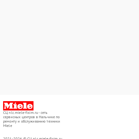
СЦ nlc.miele-fixim.ru - сеть
сервисных центров в Нальчике по
ремонту и обслуживанию техники
Miele
2021-2026 © СЦ nlc.miele-fixim.ru