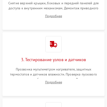
Снятие верхней крышки, боковых и передней панелей для
доступа к внутренним механизмам. Демонтаж приводного
ремня, панели управления и защитных кожухов.
Подробнее
Обеспечение свободного доступа к ТЭНу, компрессору,
двигателю и дренажной помпе.
3. Тестирование узлов и датчиков
Прозвонка мультиметром нагревателя, защитных
термостатов и датчиков влажности. Проверка пускового
конденсатора, обмоток мотора и помпы. Для машин с
Подробнее
тепловым насосом — диагностика работы компрессора и
оценка циркуляции хладагента.