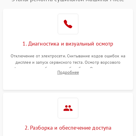
1. Диагностика и визуальный осмотр
Отключение от электросети. Считывание кодов ошибок на
дисплее и запуск сервисного теста. Осмотр ворсового
фильтра, теплообменника и барабана. Опрос клиента о
Подробнее
неисправностях (не сушит, не крутит барабан, сильно шумит
или выдает ошибку).
2. Разборка и обеспечение доступа