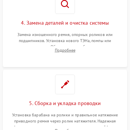
4. Замена деталей и очистка системы
Замена изношенного ремня, опорных роликов или
подшипников. Установка нового ТЭНа, помпы или
термодатчиков. Обязательная глубокая очистка
Подробнее
конденсатора, крыльчатки вентилятора и воздуховодов от
ворса. Восстановление платы управления.
5. Сборка и укладка проводки
Установка барабана на ролики и правильное натяжение
приводного ремня через ролик натяжителя. Надежная
фиксация всех узлов, подключение клемм и шлейфов к