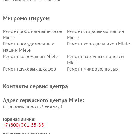
Мы ремонтируем
Ремонт роботов-пылесосов
Ремонт стиральных машин
Miele
Miele
Ремонт посудомоечных
Ремонт холодильников Miele
машин Miele
Ремонт кофемашин Miele
Ремонт варочных панелей
Miele
Ремонт духовых шкафов
Ремонт микроволновых
Miele
печей Miele
Ремонт парогенераторов
Ремонт вытяжек Miele
Контакты сервис центра
Miele
Ремонт гладильных систем
Ремонт вертикальных
Адрес сервисного центра Miele:
Miele
пылесосов Miele
г. Нальчик, просп. Ленина, 3
Горячая линия:
+7 (800) 301-55-83