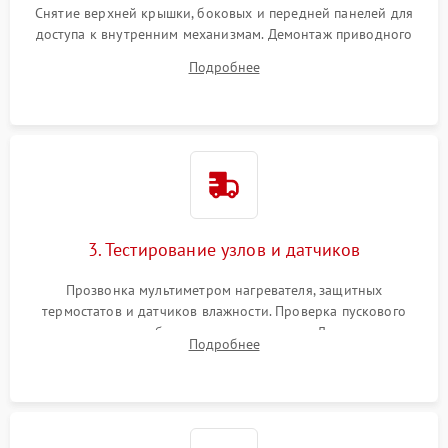
Снятие верхней крышки, боковых и передней панелей для
доступа к внутренним механизмам. Демонтаж приводного
ремня, панели управления и защитных кожухов.
Подробнее
Обеспечение свободного доступа к ТЭНу, компрессору,
двигателю и дренажной помпе.
3. Тестирование узлов и датчиков
Прозвонка мультиметром нагревателя, защитных
термостатов и датчиков влажности. Проверка пускового
конденсатора, обмоток мотора и помпы. Для машин с
Подробнее
тепловым насосом — диагностика работы компрессора и
оценка циркуляции хладагента.