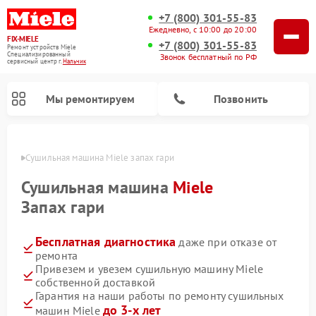
+7 (800) 301-55-83
Ежедневно, с 10:00 до 20:00
FIX-MIELE
+7 (800) 301-55-83
Ремонт устройств Miele
Специализированный
Звонок бесплатный по РФ
cервисный центр г.
Нальчик
Мы ремонтируем
Позвонить
ьчике
Сушильная машина Miele запах гари
Сушильная машина
Miele
Запах гари
Бесплатная диагностика
даже при отказе от
ремонта
Привезем и увезем сушильную машину Miele
собственной доставкой
Ремонт роботов-пылесосов Miele
Ремонт посудомоечных машин Miele
Ремонт гладильных систем Miele
Ремонт вертикальных пылесосов Miele
Ремонт стиральных машин Miele
Ремонт варочных панелей Miele
Ремонт микроволновых печей Miele
Гарантия на наши работы по ремонту сушильных
до 3-х лет
машин Miele