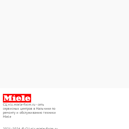
СЦ nlc.miele-fixim.ru - сеть
сервисных центров в Нальчике по
ремонту и обслуживанию техники
Miele
2021-2026 © СЦ nlc.miele-fixim.ru