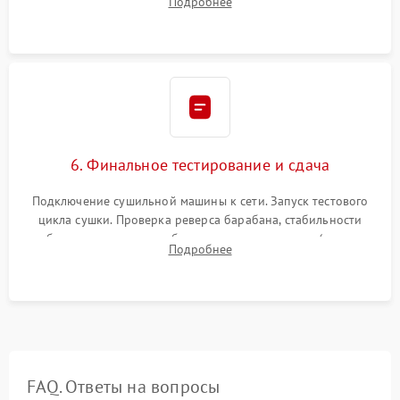
Подробнее
модулю управления. Монтаж корпусных панелей, люка и
верхней крышки устройства.
6. Финальное тестирование и сдача
Подключение сушильной машины к сети. Запуск тестового
цикла сушки. Проверка реверса барабана, стабильности
набора температуры, работы дренажного насоса (откачка
Подробнее
конденсата) и отсутствия посторонних скрипов, стуков или
вибраций.
FAQ. Ответы на вопросы