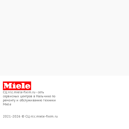
СЦ nlc.miele-fixim.ru - сеть
сервисных центров в Нальчике по
ремонту и обслуживанию техники
Miele
2021-2026 © СЦ nlc.miele-fixim.ru