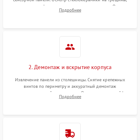
проверка конфорок на равномерность нагрева. Опрос
Подробнее
клиента о симптомах (не включается, не видит посуду,
щелкает).
2. Демонтаж и вскрытие корпуса
Извлечение панели из столешницы. Снятие крепежных
винтов по периметру и аккуратный демонтаж
стеклокерамической поверхности. Отсоединение шлейфов
Подробнее
сенсорного блока для доступа к силовым платам, катушкам
или ТЭНам.