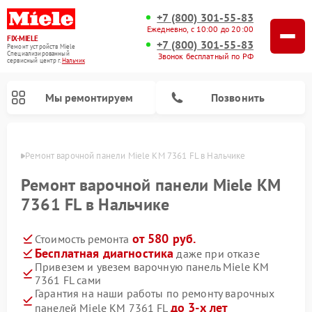
+7 (800) 301-55-83
Ежедневно, с 10:00 до 20:00
FIX-MIELE
+7 (800) 301-55-83
Ремонт устройств Miele
Специализированный
Звонок бесплатный по РФ
cервисный центр г.
Нальчик
Мы ремонтируем
Позвонить
ьчике
Ремонт варочной панели Miele KM 7361 FL в Нальчике
Ремонт варочной панели Miele KM
7361 FL в Нальчике
от 580 руб.
Стоимость ремонта
Бесплатная диагностика
даже при отказе
Привезем и увезем варочную панель Miele KM
7361 FL сами
Ремонт вертикальных пылесосов Miele
Ремонт роботов-пылесосов Miele
Ремонт посудомоечных машин Miele
Ремонт микроволновых печей Miele
Ремонт стиральных машин Miele
Ремонт гладильных систем Miele
Ремонт сушильных машин Miele
Гарантия на наши работы по ремонту варочных
до 3-х лет
панелей Miele KM 7361 FL