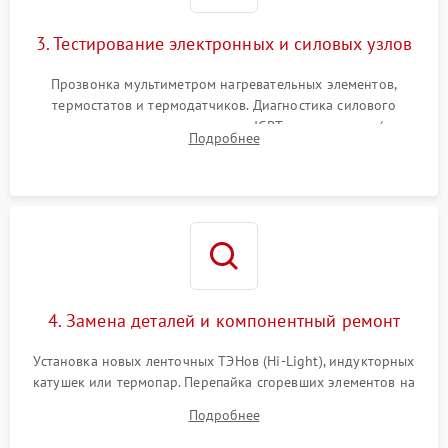
3. Тестирование электронных и силовых узлов
Прозвонка мультиметром нагревательных элементов,
термостатов и термодатчиков. Диагностика силового
модуля, реле, диодных мостов и IGBT-транзисторов (для
Подробнее
индукции). Проверка кранов и газ-контроля (для газовых
панелей).
4. Замена деталей и компонентный ремонт
Установка новых ленточных ТЭНов (Hi-Light), индукторных
катушек или термопар. Перепайка сгоревших элементов на
плате управления, восстановление токопроводящих
Подробнее
дорожек. Очистка контактов и замена поврежденной
проводки.