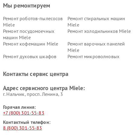
Мы ремонтируем
Ремонт роботов-пылесосов
Ремонт стиральных машин
Miele
Miele
Ремонт посудомоечных
Ремонт холодильников Miele
машин Miele
Ремонт кофемашин Miele
Ремонт варочных панелей
Miele
Ремонт духовых шкафов
Ремонт микроволновых
Miele
печей Miele
Ремонт парогенераторов
Ремонт вытяжек Miele
Контакты сервис центра
Miele
Ремонт гладильных систем
Ремонт вертикальных
Адрес сервисного центра Miele:
Miele
пылесосов Miele
г. Нальчик, просп. Ленина, 3
Горячая линия:
+7 (800) 301-55-83
Контактный телефон:
8 (800) 301-55-83