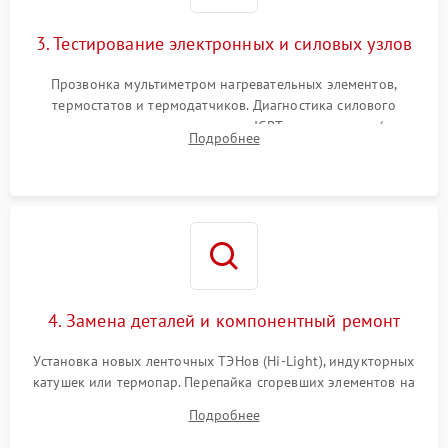
3. Тестирование электронных и силовых узлов
Прозвонка мультиметром нагревательных элементов,
термостатов и термодатчиков. Диагностика силового
модуля, реле, диодных мостов и IGBT-транзисторов (для
Подробнее
индукции). Проверка кранов и газ-контроля (для газовых
панелей).
4. Замена деталей и компонентный ремонт
Установка новых ленточных ТЭНов (Hi-Light), индукторных
катушек или термопар. Перепайка сгоревших элементов на
плате управления, восстановление токопроводящих
Подробнее
дорожек. Очистка контактов и замена поврежденной
проводки.