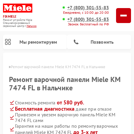
+7 (800) 301-55-83
Ежедневно, с 10:00 до 20:00
FIX-MIELE
+7 (800) 301-55-83
Ремонт устройств Miele
Специализированный
Звонок бесплатный по РФ
cервисный центр г.
Нальчик
Мы ремонтируем
Позвонить
ьчике
Ремонт варочной панели Miele KM 7474 FL в Нальчике
Ремонт варочной панели Miele KM
7474 FL в Нальчике
от 580 руб.
Стоимость ремонта
Бесплатная диагностика
даже при отказе
Привезем и увезем варочную панель Miele KM
7474 FL сами
Ремонт вертикальных пылесосов Miele
Ремонт роботов-пылесосов Miele
Ремонт посудомоечных машин Miele
Ремонт микроволновых печей Miele
Ремонт стиральных машин Miele
Ремонт гладильных систем Miele
Ремонт сушильных машин Miele
Гарантия на наши работы по ремонту варочных
до 3-х лет
панелей Miele KM 7474 FL