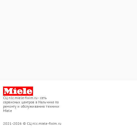
СЦ nlc.miele-fixim.ru - сеть
сервисных центров в Нальчике по
ремонту и обслуживанию техники
Miele
2021-2026 © СЦ nlc.miele-fixim.ru