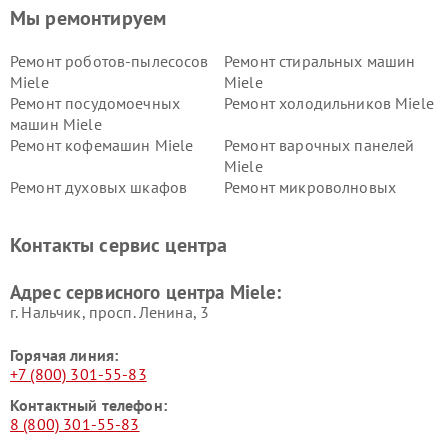
Мы ремонтируем
Ремонт роботов-пылесосов
Ремонт стиральных машин
Miele
Miele
Ремонт посудомоечных
Ремонт холодильников Miele
машин Miele
Ремонт кофемашин Miele
Ремонт варочных панелей
Miele
Ремонт духовых шкафов
Ремонт микроволновых
Miele
печей Miele
Ремонт парогенераторов
Ремонт вытяжек Miele
Контакты сервис центра
Miele
Ремонт гладильных систем
Ремонт вертикальных
Адрес сервисного центра Miele:
Miele
пылесосов Miele
г. Нальчик, просп. Ленина, 3
Горячая линия:
+7 (800) 301-55-83
Контактный телефон:
8 (800) 301-55-83