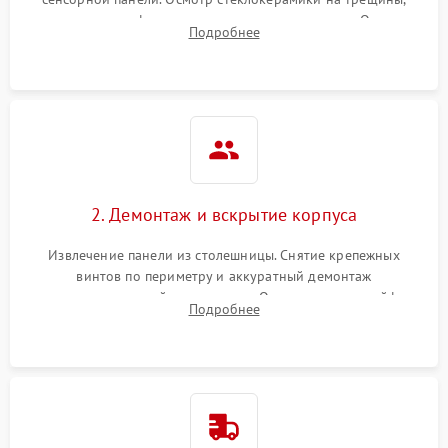
проверка конфорок на равномерность нагрева. Опрос
Подробнее
клиента о симптомах (не включается, не видит посуду,
щелкает).
2. Демонтаж и вскрытие корпуса
Извлечение панели из столешницы. Снятие крепежных
винтов по периметру и аккуратный демонтаж
стеклокерамической поверхности. Отсоединение шлейфов
Подробнее
сенсорного блока для доступа к силовым платам, катушкам
или ТЭНам.