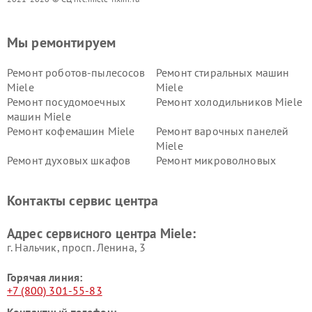
Мы ремонтируем
Ремонт роботов-пылесосов
Ремонт стиральных машин
Miele
Miele
Ремонт посудомоечных
Ремонт холодильников Miele
машин Miele
Ремонт кофемашин Miele
Ремонт варочных панелей
Miele
Ремонт духовых шкафов
Ремонт микроволновых
Miele
печей Miele
Ремонт парогенераторов
Ремонт вытяжек Miele
Контакты сервис центра
Miele
Ремонт гладильных систем
Ремонт вертикальных
Адрес сервисного центра Miele:
Miele
пылесосов Miele
г. Нальчик, просп. Ленина, 3
Горячая линия:
+7 (800) 301-55-83