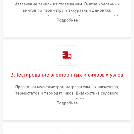
Извлечение панели из столешницы. Снятие крепежных
винтов по периметру и аккуратный демонтаж
стеклокерамической поверхности. Отсоединение шлейфов
Подробнее
сенсорного блока для доступа к силовым платам, катушкам
или ТЭНам.
3. Тестирование электронных и силовых узлов
Прозвонка мультиметром нагревательных элементов,
термостатов и термодатчиков. Диагностика силового
модуля, реле, диодных мостов и IGBT-транзисторов (для
Подробнее
индукции). Проверка кранов и газ-контроля (для газовых
панелей).