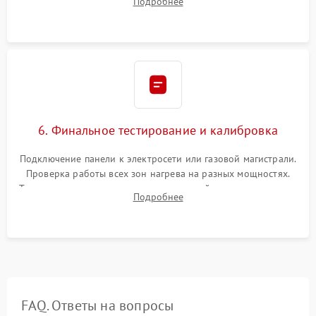
Подробнее
термостойкого герметика или укладка уплотнительной
ленты по контуру.
6. Финальное тестирование и калибровка
Подключение панели к электросети или газовой магистрали.
Проверка работы всех зон нагрева на разных мощностях.
Тестирование сенсорного управления, таймера, индикаторов
Подробнее
остаточного тепла и систем защиты от перегрева.
FAQ. Ответы на вопросы