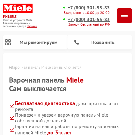
+7 (800) 301-55-83
Ежедневно, с 10:00 до 20:00
FIX-MIELE
+7 (800) 301-55-83
Ремонт устройств Miele
Специализированный
Звонок бесплатный по РФ
cервисный центр г.
Нальчик
Мы ремонтируем
Позвонить
ьчике
Варочная панель Miele сам выключается
Варочная панель
Miele
Сам выключается
Бесплатная диагностика
даже при отказе от
ремонта
Привезем и увезем варочную панель Miele
собственной доставкой
Ремонт вертикальных пылесосов Miele
Ремонт роботов-пылесосов Miele
Ремонт посудомоечных машин Miele
Ремонт микроволновых печей Miele
Ремонт стиральных машин Miele
Ремонт гладильных систем Miele
Ремонт сушильных машин Miele
Гарантия на наши работы по ремонту варочных
до 3-х лет
панелей Miele