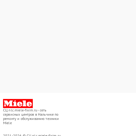
СЦ nlc.miele-fixim.ru - сеть
сервисных центров в Нальчике по
ремонту и обслуживанию техники
Miele
2021-2026 © СЦ nlc.miele-fixim.ru