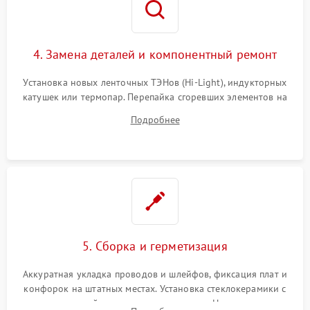
4. Замена деталей и компонентный ремонт
Установка новых ленточных ТЭНов (Hi-Light), индукторных
катушек или термопар. Перепайка сгоревших элементов на
плате управления, восстановление токопроводящих
Подробнее
дорожек. Очистка контактов и замена поврежденной
проводки.
5. Сборка и герметизация
Аккуратная укладка проводов и шлейфов, фиксация плат и
конфорок на штатных местах. Установка стеклокерамики с
проверкой равномерности зазоров. Нанесение