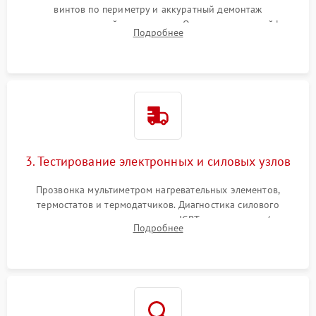
винтов по периметру и аккуратный демонтаж
стеклокерамической поверхности. Отсоединение шлейфов
Подробнее
сенсорного блока для доступа к силовым платам, катушкам
или ТЭНам.
3. Тестирование электронных и силовых узлов
Прозвонка мультиметром нагревательных элементов,
термостатов и термодатчиков. Диагностика силового
модуля, реле, диодных мостов и IGBT-транзисторов (для
Подробнее
индукции). Проверка кранов и газ-контроля (для газовых
панелей).