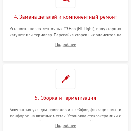
4. Замена деталей и компонентный ремонт
Установка новых ленточных ТЭНов (Hi-Light), индукторных
катушек или термопар. Перепайка сгоревших элементов на
плате управления, восстановление токопроводящих
Подробнее
дорожек. Очистка контактов и замена поврежденной
проводки.
5. Сборка и герметизация
Аккуратная укладка проводов и шлейфов, фиксация плат и
конфорок на штатных местах. Установка стеклокерамики с
проверкой равномерности зазоров. Нанесение
Подробнее
термостойкого герметика или укладка уплотнительной