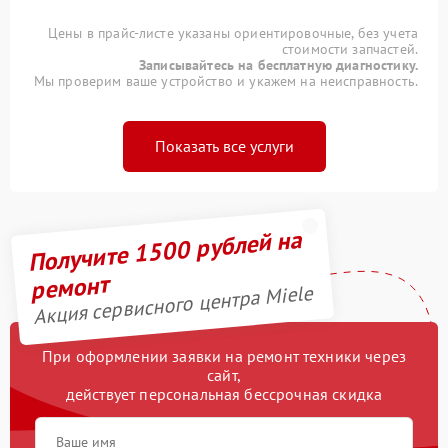
Цены в прайс-листе указаны ориентировочные, без учета
стоимости запчастей.
Записывайтесь на бесплатную диагностику.
Мы проверим ваше устройство и укажем на неисправность.
Показать все услуги
Получите 1500 рублей на
ремонт
Акция сервисного центра Miele
При оформлении заявки на ремонт техники через
сайт,
действует персональная бессрочная скидка