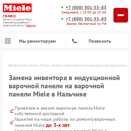
+7 (800) 301-55-83
Ежедневно, с 10:00 до 20:00
FIX-MIELE
+7 (800) 301-55-83
Ремонт устройств Miele
Специализированный
Звонок бесплатный по РФ
cервисный центр г.
Нальчик
Мы ремонтируем
Позвонить
ьчике
Варочная панель Miele замена инвентора в индукционной варочной п
Замена инвентора в индукционной
варочной панели на варочной
панели Miele в Нальчике
Привезем и увезем варочную панель Miele
собственной доставкой
Гарантия на наши работы по ремонту варочных
Ремонт вертикальных пылесосов Miele
Ремонт роботов-пылесосов Miele
Ремонт посудомоечных машин Miele
Ремонт микроволновых печей Miele
Ремонт стиральных машин Miele
Ремонт гладильных систем Miele
Ремонт сушильных машин Miele
до 3-х лет
панелей Miele
Срочный ремонт варочных панелей Miele в