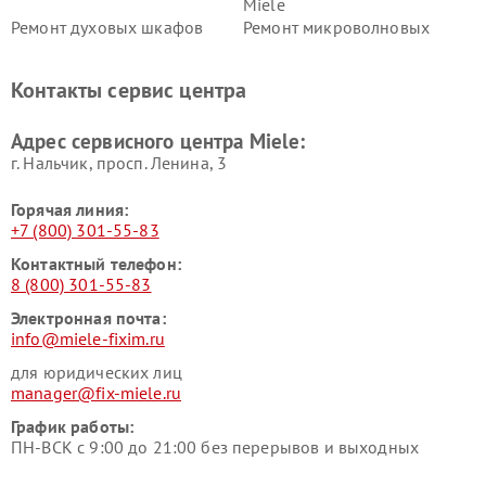
Miele
Ремонт духовых шкафов
Ремонт микроволновых
Miele
печей Miele
Ремонт парогенераторов
Ремонт вытяжек Miele
Контакты сервис центра
Miele
Ремонт гладильных систем
Ремонт вертикальных
Адрес сервисного центра Miele:
Miele
пылесосов Miele
г. Нальчик, просп. Ленина, 3
Горячая линия:
+7 (800) 301-55-83
Контактный телефон:
8 (800) 301-55-83
Электронная почта:
info@miele-fixim.ru
для юридических лиц
manager@fix-miele.ru
График работы:
ПН-ВСК с 9:00 до 21:00 без перерывов и выходных