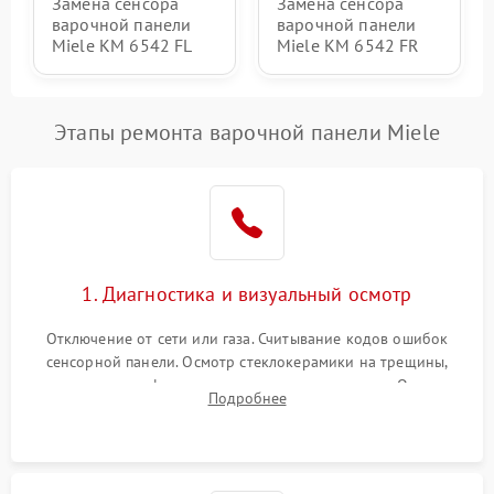
Замена сенсора
Замена сенсора
варочной панели
варочной панели
Miele KM 6542 FL
Miele KM 6542 FR
Этапы ремонта варочной панели Miele
1. Диагностика и визуальный осмотр
Отключение от сети или газа. Считывание кодов ошибок
сенсорной панели. Осмотр стеклокерамики на трещины,
проверка конфорок на равномерность нагрева. Опрос
Подробнее
клиента о симптомах (не включается, не видит посуду,
щелкает).