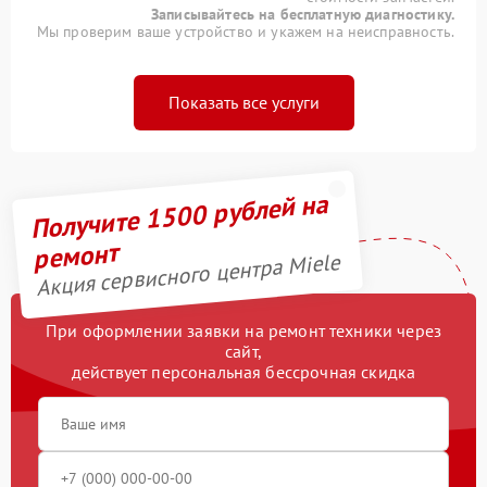
Записывайтесь на бесплатную диагностику.
Мы проверим ваше устройство и укажем на неисправность.
Показать все услуги
Получите 1500 рублей на
ремонт
Акция сервисного центра Miele
При оформлении заявки на ремонт техники через
сайт,
действует персональная бессрочная скидка