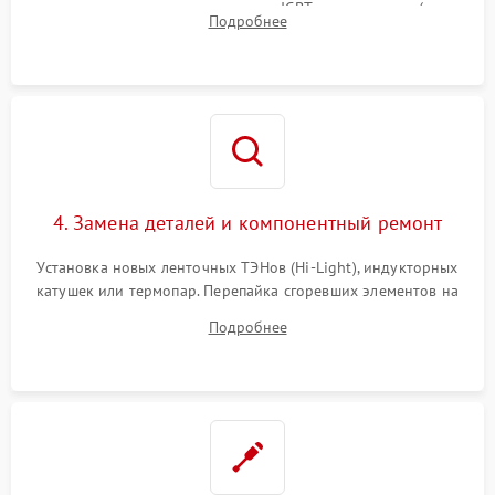
модуля, реле, диодных мостов и IGBT-транзисторов (для
Подробнее
индукции). Проверка кранов и газ-контроля (для газовых
панелей).
4. Замена деталей и компонентный ремонт
Установка новых ленточных ТЭНов (Hi-Light), индукторных
катушек или термопар. Перепайка сгоревших элементов на
плате управления, восстановление токопроводящих
Подробнее
дорожек. Очистка контактов и замена поврежденной
проводки.