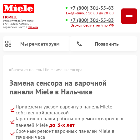
+7 (800) 301-55-83
Ежедневно, с 10:00 до 20:00
FIX-MIELE
+7 (800) 301-55-83
Ремонт устройств Miele
Специализированный
Звонок бесплатный по РФ
cервисный центр г.
Нальчик
Мы ремонтируем
Позвонить
ьчике
Варочная панель Miele замена сенсора
Замена сенсора на варочной
панели Miele в Нальчике
Привезем и увезем варочную панель Miele
собственной доставкой
Гарантия на наши работы по ремонту варочных
до 3-х лет
панелей Miele
Ремонт вертикальных пылесосов Miele
Ремонт роботов-пылесосов Miele
Ремонт посудомоечных машин Miele
Ремонт микроволновых печей Miele
Ремонт стиральных машин Miele
Ремонт гладильных систем Miele
Ремонт сушильных машин Miele
Срочный ремонт варочных панелей Miele в
течении часа