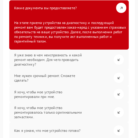
Какие документы вы предоставляете?
На этапе приема устройства на диагностику и последующий
ремонт вам будет предоставлен заказ-наряд с указанием страховых
обязательств на ваше устройство. Далее, после выполнения работ
по ремонту техники, вы получите акт выполненных работ и
гарантийный талон.
Я уже знаю в чем неисправность и какой
ремонт необходим. Для чего проводить
диагностику?
Мне нужен срочный ремонт. Сможете
сделать?
Я хочу, чтобы мое устройство
ремонтировали при мне.
Я хочу, чтобы мое устройство
ремонтировалось только оригинальными
запчастями.
Как я узнаю, что мое устройство готово?