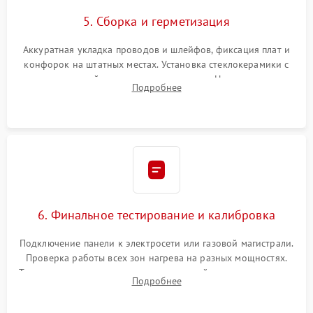
5. Сборка и герметизация
Аккуратная укладка проводов и шлейфов, фиксация плат и
конфорок на штатных местах. Установка стеклокерамики с
проверкой равномерности зазоров. Нанесение
Подробнее
термостойкого герметика или укладка уплотнительной
ленты по контуру.
6. Финальное тестирование и калибровка
Подключение панели к электросети или газовой магистрали.
Проверка работы всех зон нагрева на разных мощностях.
Тестирование сенсорного управления, таймера, индикаторов
Подробнее
остаточного тепла и систем защиты от перегрева.