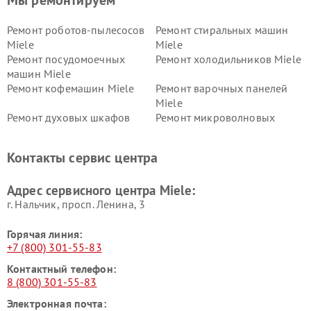
Мы ремонтируем
Ремонт роботов-пылесосов
Ремонт стиральных машин
Miele
Miele
Ремонт посудомоечных
Ремонт холодильников Miele
машин Miele
Ремонт кофемашин Miele
Ремонт варочных панелей
Miele
Ремонт духовых шкафов
Ремонт микроволновых
Miele
печей Miele
Ремонт парогенераторов
Ремонт вытяжек Miele
Контакты сервис центра
Miele
Ремонт гладильных систем
Ремонт вертикальных
Адрес сервисного центра Miele:
Miele
пылесосов Miele
г. Нальчик, просп. Ленина, 3
Горячая линия:
+7 (800) 301-55-83
Контактный телефон:
8 (800) 301-55-83
Электронная почта: