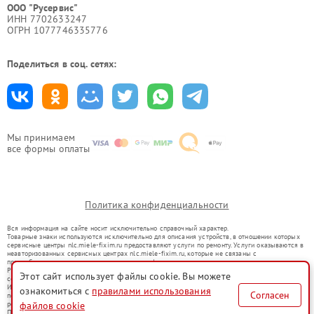
ООО "Русервис"
ИНН 7702633247
ОГРН 1077746335776
Поделиться в соц. сетях:
Мы принимаем
все формы оплаты
Политика конфиденциальности
Вся информация на сайте носит исключительно справочный характер.
Товарные знаки используются исключительно для описания устройств, в отношении которых
сервисные центры nlc.miele-fixim.ru предоставляют услуги по ремонту. Услуги оказываются в
неавторизованных сервисных центрах nlc.miele-fixim.ru, которые не связаны с
правообладателями товарных знаков или их официальными представителями.
Ремонт осуществляется для устройств, уже введенных в гражданский оборот в соответствии
Этот сайт использует файлы cookie. Вы можете
со статьей 1487 ГК РФ.
Использование товарных знаков не преследует цели индивидуализации услуг или введения
ознакомиться с
правилами использования
Согласен
потребителей в заблуждение, а служит для информирования о предоставляемых услугах по
ремонту техники указанных брендов.
файлов cookie
Представленная на сайте информация не является публичной офертой, определяемой