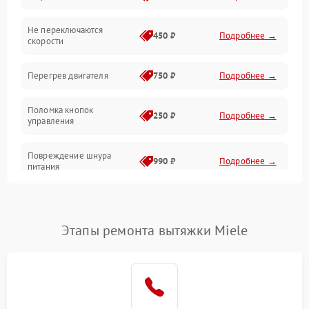
Не переключаются
Электроника
450 ₽
Подробнее →
скорости
Электрика/Механические
Перегрев двигателя
750 ₽
Подробнее →
Поломка кнопок
250 ₽
Подробнее →
управления
Повреждение шнура
990 ₽
Подробнее →
питания
Выбивает автомат при
550 ₽
Подробнее →
включении
Этапы ремонта вытяжки Miele
Не ключается вытяжка
550 ₽
Подробнее →
Неисправность пускового
1000 ₽
Подробнее →
конденсатора