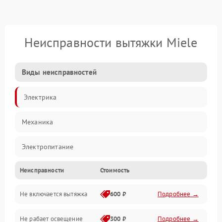
Неисправности вытяжки Miele
Виды неисправностей
Электрика
Механика
Электропитание
Неисправности
Стоимость
Вентиляция
Не включается вытяжка
600 ₽
Подробнее →
Освещение
Не рабает освещение
300 ₽
Подробнее →
Механические повреждения