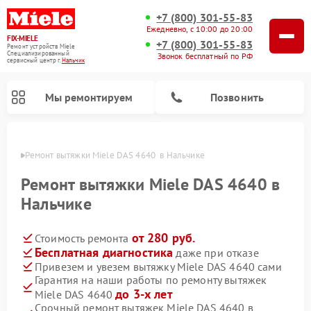
+7 (800) 301-55-83
Ежедневно, с 10:00 до 20:00
FIX-MIELE
+7 (800) 301-55-83
Ремонт устройств Miele
Специализированный
Звонок бесплатный по РФ
cервисный центр г.
Нальчик
Мы ремонтируем
Позвонить
ьчике
Ремонт вытяжки Miele DAS 4640  в Нальчике
Ремонт вытяжки Miele DAS 4640 в
Нальчике
от 280 руб.
Стоимость ремонта
Бесплатная диагностика
даже при отказе
Привезем и увезем вытяжку Miele DAS 4640 сами
Гарантия на наши работы по ремонту вытяжек
Ремонт вертикальных пылесосов Miele
Ремонт роботов-пылесосов Miele
Ремонт посудомоечных машин Miele
Ремонт стиральных машин Miele
Ремонт варочных панелей Miele
Ремонт микроволновых печей Miele
Ремонт гладильных систем Miele
Ремонт сушильных машин Miele
до 3-х лет
Miele DAS 4640
Срочный ремонт вытяжек Miele DAS 4640 в