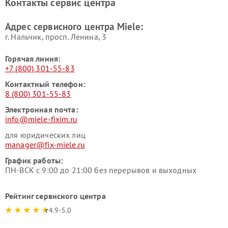
Контакты сервис центра
Miele
Ремонт гладильных систем
Ремонт вертикальных
Адрес сервисного центра Miele:
Miele
пылесосов Miele
г. Нальчик, просп. Ленина, 3
Горячая линия:
+7 (800) 301-55-83
Контактный телефон:
8 (800) 301-55-83
Электронная почта:
info@miele-fixim.ru
для юридических лиц
manager@fix-miele.ru
График работы:
ПН-ВСК с 9:00 до 21:00 без перерывов и выходных
Рейтинг сервисного центра
4.9-5.0