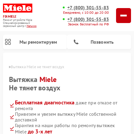
+7 (800) 301-55-83
Ежедневно, с 10:00 до 20:00
FIX-MIELE
+7 (800) 301-55-83
Ремонт устройств Miele
Специализированный
Звонок бесплатный по РФ
cервисный центр г.
Нальчик
Мы ремонтируем
Позвонить
ьчике
Вытяжка Miele не тянет воздух
Вытяжка
Miele
Не тянет воздух
Бесплатная диагностика
даже при отказе от
ремонта
Привезем и увезем вытяжку Miele собственной
доставкой
Ремонт вертикальных пылесосов Miele
Ремонт роботов-пылесосов Miele
Ремонт посудомоечных машин Miele
Ремонт стиральных машин Miele
Ремонт варочных панелей Miele
Ремонт микроволновых печей Miele
Ремонт гладильных систем Miele
Ремонт сушильных машин Miele
Гарантия на наши работы по ремонту вытяжек
до 3-х лет
Miele