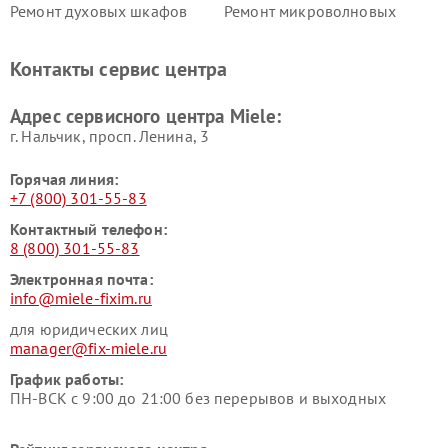
Ремонт духовых шкафов
Ремонт микроволновых
Miele
печей Miele
Ремонт парогенераторов
Ремонт вытяжек Miele
Контакты сервис центра
Miele
Ремонт гладильных систем
Ремонт вертикальных
Адрес сервисного центра Miele:
Miele
пылесосов Miele
г. Нальчик, просп. Ленина, 3
Горячая линия:
+7 (800) 301-55-83
Контактный телефон:
8 (800) 301-55-83
Электронная почта:
info@miele-fixim.ru
для юридических лиц
manager@fix-miele.ru
График работы:
ПН-ВСК с 9:00 до 21:00 без перерывов и выходных