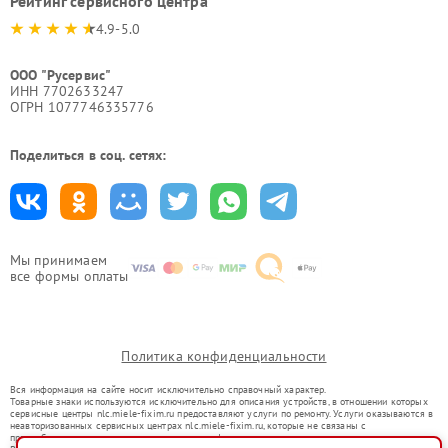
Рейтинг сервисного центра
4.9-5.0
ООО "Русервис"
ИНН 7702633247
ОГРН 1077746335776
Поделиться в соц. сетях:
Мы принимаем
все формы оплаты
Политика конфиденциальности
Вся информация на сайте носит исключительно справочный характер.
Товарные знаки используются исключительно для описания устройств, в отношении которых
сервисные центры nlc.miele-fixim.ru предоставляют услуги по ремонту. Услуги оказываются в
неавторизованных сервисных центрах nlc.miele-fixim.ru, которые не связаны с
правообладателями товарных знаков или их официальными представителями.