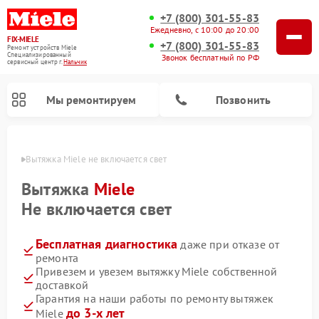
+7 (800) 301-55-83
Ежедневно, с 10:00 до 20:00
FIX-MIELE
+7 (800) 301-55-83
Ремонт устройств Miele
Специализированный
Звонок бесплатный по РФ
cервисный центр г.
Нальчик
Мы ремонтируем
Позвонить
ьчике
Вытяжка Miele не включается свет
Вытяжка
Miele
Не включается свет
Бесплатная диагностика
даже при отказе от
ремонта
Привезем и увезем вытяжку Miele собственной
доставкой
Ремонт вертикальных пылесосов Miele
Ремонт роботов-пылесосов Miele
Ремонт посудомоечных машин Miele
Ремонт стиральных машин Miele
Ремонт варочных панелей Miele
Ремонт микроволновых печей Miele
Ремонт гладильных систем Miele
Ремонт сушильных машин Miele
Гарантия на наши работы по ремонту вытяжек
до 3-х лет
Miele