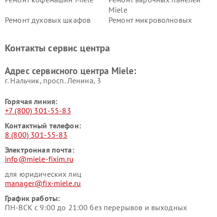
Miele
Ремонт духовых шкафов
Ремонт микроволновых
Miele
печей Miele
Ремонт парогенераторов
Ремонт вытяжек Miele
Контакты сервис центра
Miele
Ремонт гладильных систем
Ремонт вертикальных
Адрес сервисного центра Miele:
Miele
пылесосов Miele
г. Нальчик, просп. Ленина, 3
Горячая линия:
+7 (800) 301-55-83
Контактный телефон:
8 (800) 301-55-83
Электронная почта:
info@miele-fixim.ru
для юридических лиц
manager@fix-miele.ru
График работы:
ПН-ВСК с 9:00 до 21:00 без перерывов и выходных