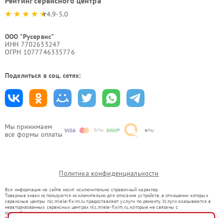
Рейтинг сервисного центра
4.9-5.0
ООО "Русервис"
ИНН 7702633247
ОГРН 1077746335776
Поделиться в соц. сетях:
Мы принимаем
все формы оплаты
Политика конфиденциальности
Вся информация на сайте носит исключительно справочный характер.
Товарные знаки используются исключительно для описания устройств, в отношении которых
сервисные центры nlc.miele-fixim.ru предоставляют услуги по ремонту. Услуги оказываются в
неавторизованных сервисных центрах nlc.miele-fixim.ru, которые не связаны с
правообладателями товарных знаков или их официальными представителями.