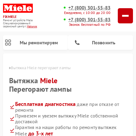
+7 (800) 301-55-83
Ежедневно, с 10:00 до 20:00
FIX-MIELE
+7 (800) 301-55-83
Ремонт устройств Miele
Специализированный
Звонок бесплатный по РФ
cервисный центр г.
Нальчик
Мы ремонтируем
Позвонить
ьчике
Вытяжка Miele перегорают лампы
Вытяжка
Miele
Перегорают лампы
Бесплатная диагностика
даже при отказе от
ремонта
Привезем и увезем вытяжку Miele собственной
доставкой
Ремонт вертикальных пылесосов Miele
Ремонт роботов-пылесосов Miele
Ремонт посудомоечных машин Miele
Ремонт стиральных машин Miele
Ремонт варочных панелей Miele
Ремонт микроволновых печей Miele
Ремонт гладильных систем Miele
Ремонт сушильных машин Miele
Гарантия на наши работы по ремонту вытяжек
до 3-х лет
Miele