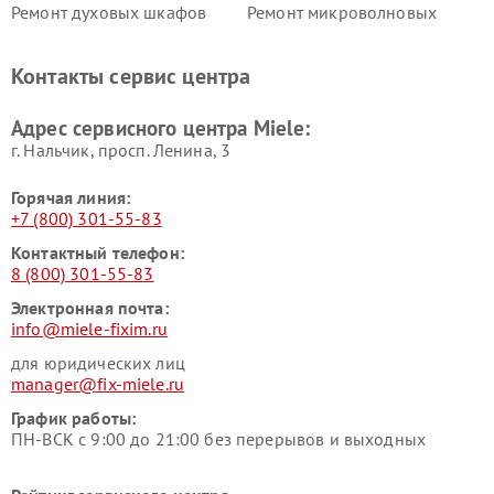
Ремонт духовых шкафов
Ремонт микроволновых
Miele
печей Miele
Ремонт парогенераторов
Ремонт вытяжек Miele
Контакты сервис центра
Miele
Ремонт гладильных систем
Ремонт вертикальных
Адрес сервисного центра Miele:
Miele
пылесосов Miele
г. Нальчик, просп. Ленина, 3
Горячая линия:
+7 (800) 301-55-83
Контактный телефон:
8 (800) 301-55-83
Электронная почта:
info@miele-fixim.ru
для юридических лиц
manager@fix-miele.ru
График работы:
ПН-ВСК с 9:00 до 21:00 без перерывов и выходных