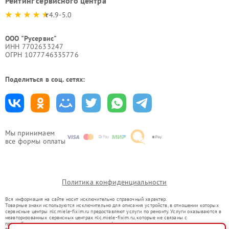
Рейтинг сервисного центра
4.9-5.0
ООО "Русервис"
ИНН 7702633247
ОГРН 1077746335776
Поделиться в соц. сетях:
Мы принимаем
все формы оплаты
Политика конфиденциальности
Вся информация на сайте носит исключительно справочный характер.
Товарные знаки используются исключительно для описания устройств, в отношении которых
сервисные центры nlc.miele-fixim.ru предоставляют услуги по ремонту. Услуги оказываются в
неавторизованных сервисных центрах nlc.miele-fixim.ru, которые не связаны с
правообладателями товарных знаков или их официальными представителями.