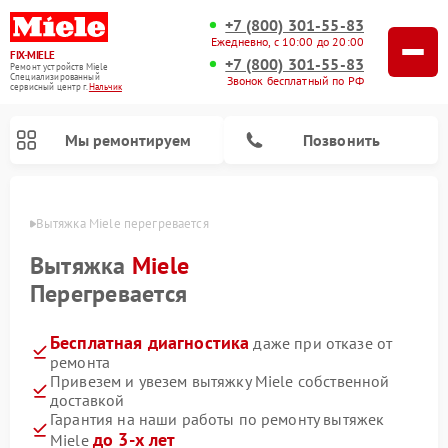
+7 (800) 301-55-83
Ежедневно, с 10:00 до 20:00
FIX-MIELE
+7 (800) 301-55-83
Ремонт устройств Miele
Специализированный
Звонок бесплатный по РФ
cервисный центр г.
Нальчик
Мы ремонтируем
Позвонить
ьчике
Вытяжка Miele перегревается
Вытяжка
Miele
Перегревается
Бесплатная диагностика
даже при отказе от
ремонта
Привезем и увезем вытяжку Miele собственной
доставкой
Ремонт вертикальных пылесосов Miele
Ремонт роботов-пылесосов Miele
Ремонт посудомоечных машин Miele
Ремонт стиральных машин Miele
Ремонт варочных панелей Miele
Ремонт микроволновых печей Miele
Ремонт гладильных систем Miele
Ремонт сушильных машин Miele
Гарантия на наши работы по ремонту вытяжек
до 3-х лет
Miele