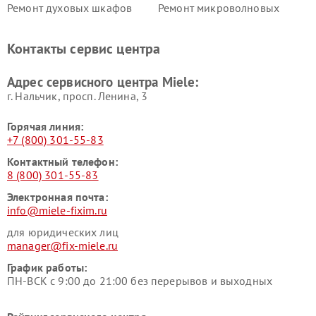
Ремонт духовых шкафов
Ремонт микроволновых
Miele
печей Miele
Ремонт парогенераторов
Ремонт вытяжек Miele
Контакты сервис центра
Miele
Ремонт гладильных систем
Ремонт вертикальных
Адрес сервисного центра Miele:
Miele
пылесосов Miele
г. Нальчик, просп. Ленина, 3
Горячая линия:
+7 (800) 301-55-83
Контактный телефон:
8 (800) 301-55-83
Электронная почта:
info@miele-fixim.ru
для юридических лиц
manager@fix-miele.ru
График работы:
ПН-ВСК с 9:00 до 21:00 без перерывов и выходных