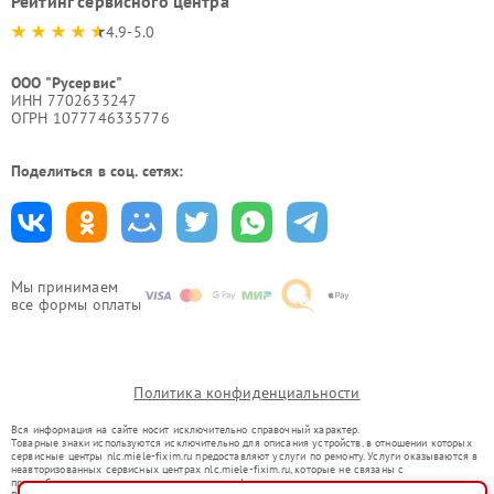
Рейтинг сервисного центра
4.9-5.0
ООО "Русервис"
ИНН 7702633247
ОГРН 1077746335776
Поделиться в соц. сетях:
Мы принимаем
все формы оплаты
Политика конфиденциальности
Вся информация на сайте носит исключительно справочный характер.
Товарные знаки используются исключительно для описания устройств, в отношении которых
сервисные центры nlc.miele-fixim.ru предоставляют услуги по ремонту. Услуги оказываются в
неавторизованных сервисных центрах nlc.miele-fixim.ru, которые не связаны с
правообладателями товарных знаков или их официальными представителями.