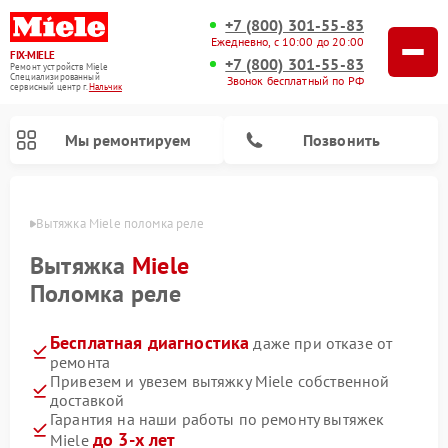
+7 (800) 301-55-83
Ежедневно, с 10:00 до 20:00
FIX-MIELE
+7 (800) 301-55-83
Ремонт устройств Miele
Специализированный
Звонок бесплатный по РФ
cервисный центр г.
Нальчик
Мы ремонтируем
Позвонить
ьчике
Вытяжка Miele поломка реле
Вытяжка
Miele
Поломка реле
Бесплатная диагностика
даже при отказе от
ремонта
Привезем и увезем вытяжку Miele собственной
доставкой
Ремонт вертикальных пылесосов Miele
Ремонт роботов-пылесосов Miele
Ремонт посудомоечных машин Miele
Ремонт стиральных машин Miele
Ремонт варочных панелей Miele
Ремонт микроволновых печей Miele
Ремонт гладильных систем Miele
Ремонт сушильных машин Miele
Гарантия на наши работы по ремонту вытяжек
до 3-х лет
Miele