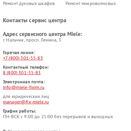
Ремонт духовых шкафов
Ремонт микроволновых
Miele
печей Miele
Ремонт парогенераторов
Ремонт вытяжек Miele
Контакты сервис центра
Miele
Ремонт гладильных систем
Ремонт вертикальных
Адрес сервисного центра Miele:
Miele
пылесосов Miele
г. Нальчик, просп. Ленина, 3
Горячая линия:
+7 (800) 301-55-83
Контактный телефон:
8 (800) 301-55-83
Электронная почта:
info@miele-fixim.ru
для юридических лиц
manager@fix-miele.ru
График работы:
ПН-ВСК с 9:00 до 21:00 без перерывов и выходных