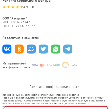
Рейтинг сервисного центра
4.9-5.0
ООО "Русервис"
ИНН 7702633247
ОГРН 1077746335776
Поделиться в соц. сетях:
Мы принимаем
все формы оплаты
Политика конфиденциальности
Вся информация на сайте носит исключительно справочный характер.
Товарные знаки используются исключительно для описания устройств, в отношении которых
сервисные центры nlc.miele-fixim.ru предоставляют услуги по ремонту. Услуги оказываются в
неавторизованных сервисных центрах nlc.miele-fixim.ru, которые не связаны с
правообладателями товарных знаков или их официальными представителями.