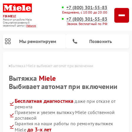
+7 (800) 301-55-83
Ежедневно, с 10:00 до 20:00
FIX-MIELE
+7 (800) 301-55-83
Ремонт устройств Miele
Специализированный
Звонок бесплатный по РФ
cервисный центр г.
Нальчик
Мы ремонтируем
Позвонить
ьчике
Вытяжка Miele выбивает автомат при включении
Вытяжка
Miele
Выбивает автомат при включении
Бесплатная диагностика
даже при отказе от
ремонта
Привезем и увезем вытяжку Miele собственной
доставкой
Ремонт вертикальных пылесосов Miele
Ремонт роботов-пылесосов Miele
Ремонт посудомоечных машин Miele
Ремонт стиральных машин Miele
Ремонт варочных панелей Miele
Ремонт микроволновых печей Miele
Ремонт гладильных систем Miele
Ремонт сушильных машин Miele
Гарантия на наши работы по ремонту вытяжек
до 3-х лет
Miele