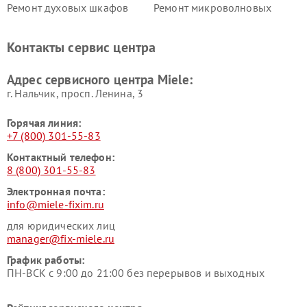
Ремонт духовых шкафов
Ремонт микроволновых
Miele
печей Miele
Ремонт парогенераторов
Ремонт вытяжек Miele
Контакты сервис центра
Miele
Ремонт гладильных систем
Ремонт вертикальных
Адрес сервисного центра Miele:
Miele
пылесосов Miele
г. Нальчик, просп. Ленина, 3
Горячая линия:
+7 (800) 301-55-83
Контактный телефон:
8 (800) 301-55-83
Электронная почта:
info@miele-fixim.ru
для юридических лиц
manager@fix-miele.ru
График работы:
ПН-ВСК с 9:00 до 21:00 без перерывов и выходных